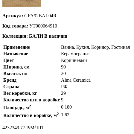
Артикул:
GFA92BAL04R
Код товара:
УТ000064910
Коллекция: БАЛИ
В наличии
Применение
Ванна, Кухня, Коридор, Гостиная
Назначение
Керамогранит
Цвет
Коричневый
Ширина, см
90
Высота, см
20
Бренд
Alma Ceramica
Страна
РФ
Вес коробки, кг
29
Количество шт. в коробке
9
2
0.180
Площадь, м
2
1.62
Количество в коробке, м
2
423
2349.77
Р
/
М
ШТ