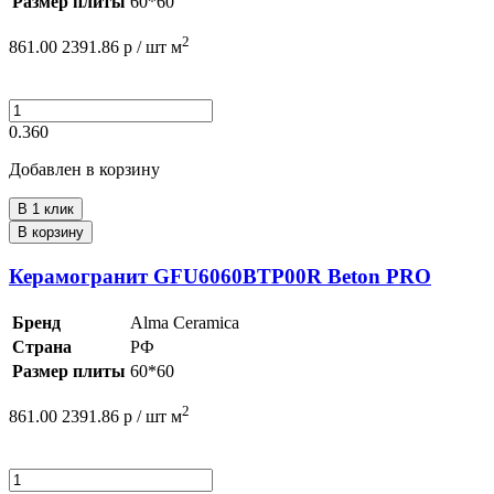
Размер плиты
60*60
2
861.00
2391.86
р /
шт
м
0.360
Добавлен в корзину
В 1 клик
В корзину
Керамогранит GFU6060BTP00R Beton PRO
Бренд
Alma Ceramica
Страна
РФ
Размер плиты
60*60
2
861.00
2391.86
р /
шт
м