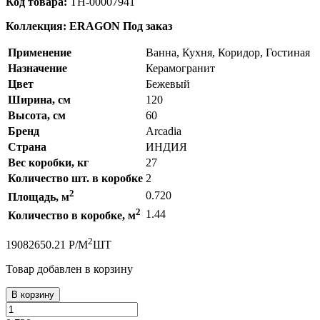
Код товара:
ТН-00007941
Коллекция: ERAGON
Под заказ
Применение
Ванна, Кухня, Коридор, Гостиная
Назначение
Керамогранит
Цвет
Бежевый
Ширина, см
120
Высота, см
60
Бренд
Arcadia
Страна
ИНДИЯ
Вес коробки, кг
27
Количество шт. в коробке
2
2
0.720
Площадь, м
2
1.44
Количество в коробке, м
2
1908
2650.21
Р
/
М
ШТ
Товар добавлен в корзину
В корзину