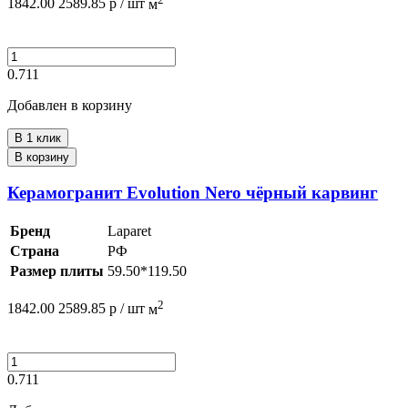
1842.00
2589.85
р /
шт
м
0.711
Добавлен в корзину
В 1 клик
В корзину
Керамогранит Evolution Nero чёрный карвинг
Бренд
Laparet
Страна
РФ
Размер плиты
59.50*119.50
2
1842.00
2589.85
р /
шт
м
0.711