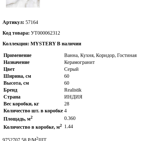
Артикул:
57164
Код товара:
УТ000062312
Коллекция: MYSTERY
В наличии
Применение
Ванна, Кухня, Коридор, Гостиная
Назначение
Керамогранит
Цвет
Серый
Ширина, см
60
Высота, см
60
Бренд
Realistik
Страна
ИНДИЯ
Вес коробки, кг
28
Количество шт. в коробке
4
2
0.360
Площадь, м
2
1.44
Количество в коробке, м
2
975
2707.58
Р
/
М
ШТ