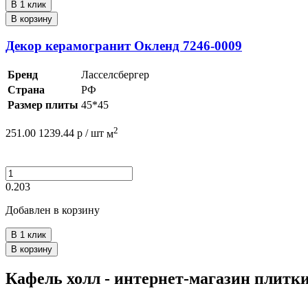
В 1 клик
В корзину
Декор керамогранит Окленд 7246-0009
Бренд
Ласселсбергер
Страна
РФ
Размер плиты
45*45
2
251.00
1239.44
р /
шт
м
0.203
Добавлен в корзину
В 1 клик
В корзину
Кафель холл - интернет-магазин плитк