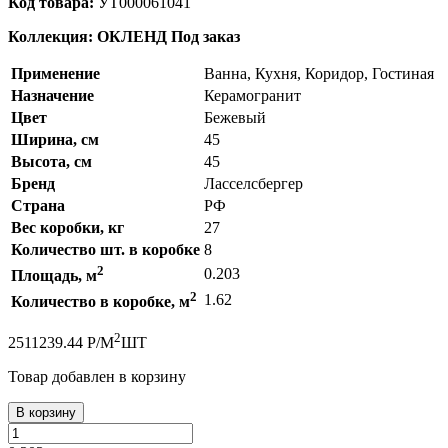
Код товара:
УТ000061041
Коллекция: ОКЛЕНД
Под заказ
Применение
Ванна, Кухня, Коридор, Гостиная
Назначение
Керамогранит
Цвет
Бежевый
Ширина, см
45
Высота, см
45
Бренд
Ласселсбергер
Страна
РФ
Вес коробки, кг
27
Количество шт. в коробке
8
2
0.203
Площадь, м
2
1.62
Количество в коробке, м
2
251
1239.44
Р
/
М
ШТ
Товар добавлен в корзину
В корзину