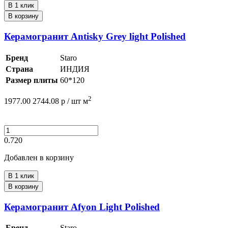
В 1 клик
В корзину
Керамогранит Antisky Grey light Polished
Бренд
Staro
Страна
ИНДИЯ
Размер плиты
60*120
2
1977.00
2744.08
р /
шт
м
0.720
Добавлен в корзину
В 1 клик
В корзину
Керамогранит Afyon Light Polished
Бренд
Staro