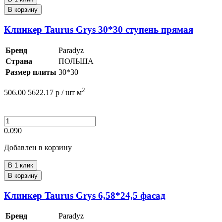
В корзину
Клинкер Taurus Grys 30*30 ступень прямая
Бренд
Paradyz
Страна
ПОЛЬША
Размер плиты
30*30
2
506.00
5622.17
р /
шт
м
0.090
Добавлен в корзину
В 1 клик
В корзину
Клинкер Taurus Grys 6,58*24,5 фасад
Бренд
Paradyz