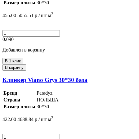
Размер плиты
30*30
2
455.00
5055.51
р /
шт
м
0.090
Добавлен в корзину
В 1 клик
В корзину
Клинкер Viano Grys 30*30 база
Бренд
Paradyz
Страна
ПОЛЬША
Размер плиты
30*30
2
422.00
4688.84
р /
шт
м