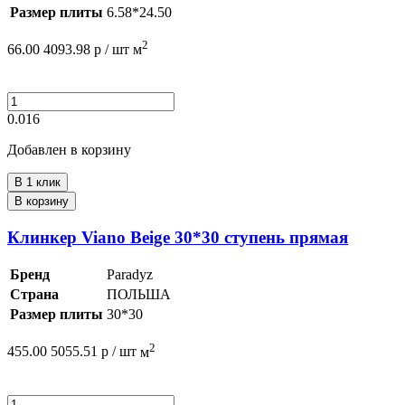
Размер плиты
6.58*24.50
2
66.00
4093.98
р /
шт
м
0.016
Добавлен в корзину
В 1 клик
В корзину
Клинкер Viano Beige 30*30 ступень прямая
Бренд
Paradyz
Страна
ПОЛЬША
Размер плиты
30*30
2
455.00
5055.51
р /
шт
м