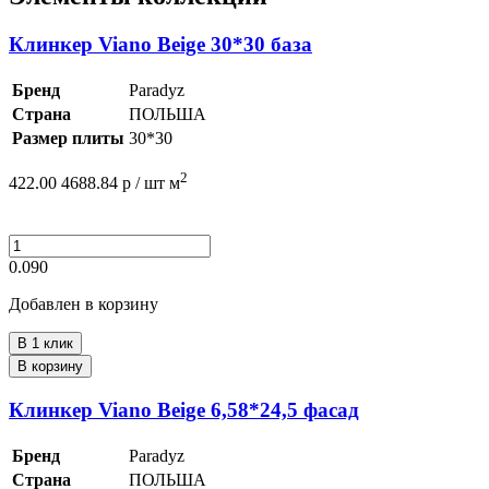
Клинкер Viano Beige 30*30 база
Бренд
Paradyz
Страна
ПОЛЬША
Размер плиты
30*30
2
422.00
4688.84
р /
шт
м
0.090
Добавлен в корзину
В 1 клик
В корзину
Клинкер Viano Beige 6,58*24,5 фасад
Бренд
Paradyz
Страна
ПОЛЬША