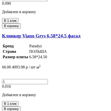
0.090
Добавлен в корзину
В 1 клик
В корзину
Клинкер Viano Grys 6,58*24,5 фасад
Бренд
Paradyz
Страна
ПОЛЬША
Размер плиты
6.58*24.50
2
66.00
4093.98
р /
шт
м
0.016
Добавлен в корзину
В 1 клик
В корзину