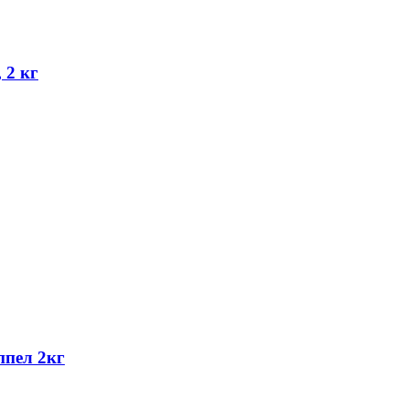
 2 кг
пел 2кг